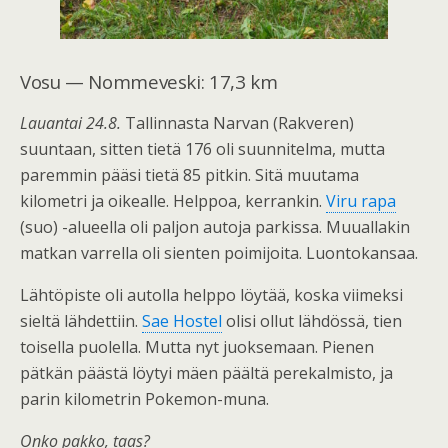
Vosu — Nommeveski: 17,3 km
Lauantai 24.8.
Tallinnasta Narvan (Rakveren)
suuntaan, sitten tietä 176 oli suunnitelma, mutta
paremmin pääsi tietä 85 pitkin. Sitä muutama
kilometri ja oikealle. Helppoa, kerrankin.
Viru rapa
(suo) -alueella oli paljon autoja parkissa. Muuallakin
matkan varrella oli sienten poimijoita. Luontokansaa.
Lähtöpiste oli autolla helppo löytää, koska viimeksi
sieltä lähdettiin.
Sae Hostel
olisi ollut lähdössä, tien
toisella puolella. Mutta nyt juoksemaan. Pienen
pätkän päästä löytyi mäen päältä perekalmisto, ja
parin kilometrin Pokemon-muna.
Onko pakko, taas?