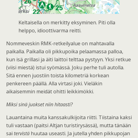
Keltaisella on merkitty eksyminen. Piti olla
helppo, idioottivarma reitti.
Nommeveskin RMK-retkeilyalue on mahtavalla
paikalla. Paikalla oli pikkupoika pelaamassa palloa,
kun isä grillasi ja äiti laittoi telttaa pystyyn. Yksi retkue
(viisi miestä) istui syömässä. Joku perhe tuli autolla.
Sitä ennen juostiin toista kilometriä korkean
penkereen päällä. Alla virtasi joki. Vieläkin
aikaisemmin meidät ohitti leikkimökki.
Miksi sinä juokset niin hitaasti?
Lauantaina muita kanssakulkijoita riitti. Tiistaina kaksi
tuli vastaan (paitsi Altjan turistirysässä), mutta tänään
sai
tervistä
huutaa useasti. Ja jutella yhden pikkupojan