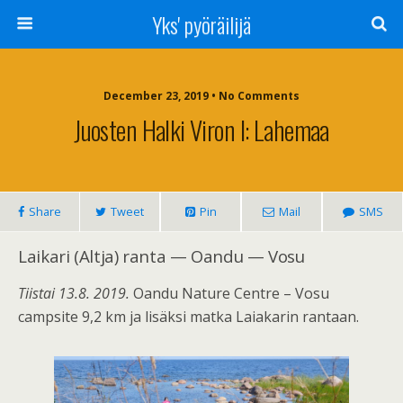
Yks' pyöräilijä
December 23, 2019 • No Comments
Juosten Halki Viron I: Lahemaa
Share
Tweet
Pin
Mail
SMS
Laikari (Altja) ranta — Oandu — Vosu
Tiistai 13.8. 2019.
Oandu Nature Centre – Vosu
campsite 9,2 km ja lisäksi matka Laiakarin rantaan.