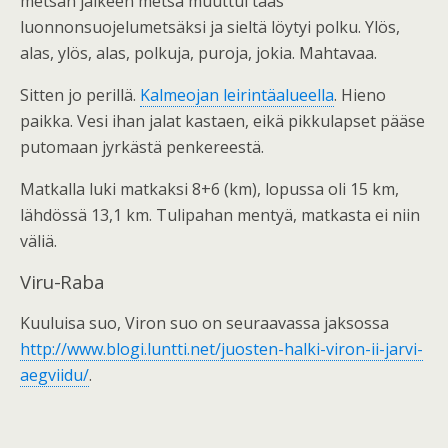
metsän jälkeen metsä muuttui taas
luonnonsuojelumetsäksi ja sieltä löytyi polku. Ylös,
alas, ylös, alas, polkuja, puroja, jokia. Mahtavaa.
Sitten jo perillä.
Kalmeojan leirintäalueella
. Hieno
paikka. Vesi ihan jalat kastaen, eikä pikkulapset pääse
putomaan jyrkästä penkereestä.
Matkalla luki matkaksi 8+6 (km), lopussa oli 15 km,
lähdössä 13,1 km. Tulipahan mentyä, matkasta ei niin
väliä.
Viru-Raba
Kuuluisa suo, Viron suo on seuraavassa jaksossa
http://www.blogi.luntti.net/juosten-halki-viron-ii-jarvi-
aegviidu/
.