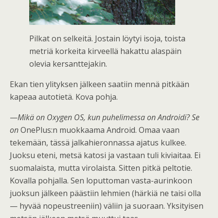
Pilkat on selkeitä. Jostain löytyi isoja, toista
metriä korkeita kirveellä hakattu alaspäin
olevia kersanttejakin.
Ekan tien ylityksen jälkeen saatiin mennä pitkään
kapeaa autotietä. Kova pohja.
—
Mikä on Oxygen OS, kun puhelimessa on Androidi? Se
on
OnePlus:n muokkaama Android. Omaa vaan
tekemään, tässä jalkahieronnassa ajatus kulkee.
Juoksu eteni, metsä katosi ja vastaan tuli kiviaitaa. Ei
suomalaista, mutta virolaista. Sitten pitkä peltotie.
Kovalla pohjalla. Sen loputtoman vasta-aurinkoon
juoksun jälkeen päästiin lehmien (härkiä ne taisi olla
— hyvää nopeustreeniin) väliin ja suoraan. Yksityisen