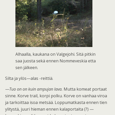
Alhaalla, kaukana on Valgejohi. Sitä pitkin
saa juosta sekä ennen Nommeveskia etta
sen jälkeen.
Silta ja ylös—alas -reittiä.
—
Tuo on on kuin ampujan lava.
Mutta komeat portaat
sinne. Korve trail, korpi polku. Korve on vanhaa viroa
ja tarkoittaa isoa metsää. Loppumatkasta ennen tien
ylitystä, juuri hieman ennen kalaportaita (?) —