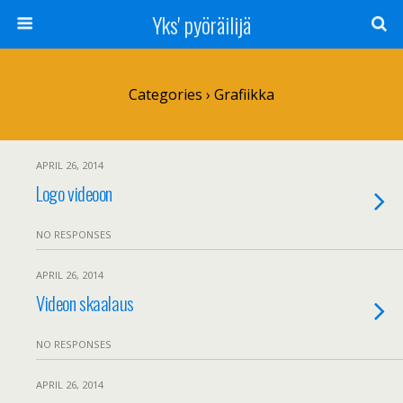
Yks' pyöräilijä
Categories ›
Grafiikka
APRIL 26, 2014
Logo videoon
NO RESPONSES
APRIL 26, 2014
Videon skaalaus
NO RESPONSES
APRIL 26, 2014