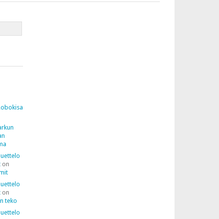
Robokisa
arkun
an
lma
luettelo
t
on
mit
luettelo
t
on
n teko
luettelo