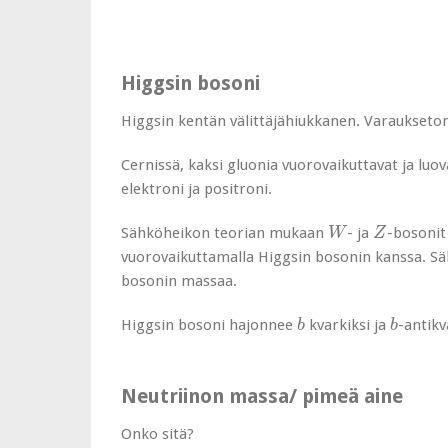
Higgsin bosoni
Higgsin kentän välittäjähiukkanen. Varaukseton
Cernissä, kaksi gluonia vuorovaikuttavat ja luov
elektroni ja positroni.
W
Z
Sähköheikon teorian mukaan
- ja
-bosonit
W
Z
vuorovaikuttamalla Higgsin bosonin kanssa. Sä
bosonin massaa.
b
b
Higgsin bosoni hajonnee
kvarkiksi ja
-antikv
b
b
Neutriinon massa/ pimeä aine
Onko sitä?