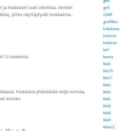
ge8
t ja hiukkaset ovat oleellisia. Kentän
ge9
ikka), jotka näyttäytyvät hiukkasina.
GIMP
grafiikka
hakukone
historia
huhtirun
ke7
ut 12 osasesta:
kemia
Ma0
Ma10
Ma11
Ma2
kkasia. Hiukkasia yhdistävää neljä voimaa,
Ma3
vat kentän.
Ma5
Ma6
Ma8
Ma9
Maa12
+
W
−
Z
+
−