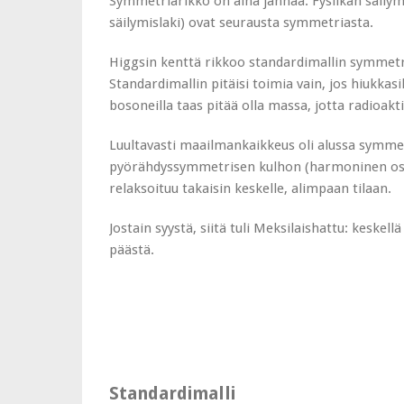
Symmetriarikko on aina jännää. Fysiikan säilymi
säilymislaki) ovat seurausta symmetriasta.
Higgsin kenttä rikkoo standardimallin symmetr
Standardimallin pitäisi toimia vain, jos hiukkas
bosoneilla taas pitää olla massa, jotta radioakt
Luultavasti maailmankaikkeus oli alussa symmet
pyörähdyssymmetrisen kulhon (harmoninen oskill
relaksoituu takaisin keskelle, alimpaan tilaan.
Jostain syystä, siitä tuli Meksilaishattu: keskel
päästä.
Standardimalli