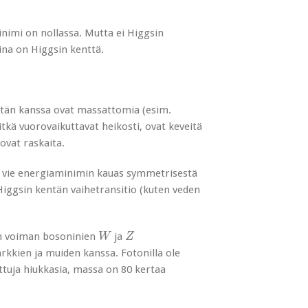
inimi on nollassa. Mutta ei Higgsin
aina on Higgsin kenttä.
entän kanssa ovat massattomia (esim.
itkä vuorovaikuttavat heikosti, ovat keveitä
ovat raskaita.
a vie energiaminimin kauas symmetrisestä
Higgsin kentän vaihetransitio (kuten veden
W
Z
on voiman bosoninien
ja
W
Z
rkkien ja muiden kanssa. Fotonilla ole
tuja hiukkasia, massa on 80 kertaa