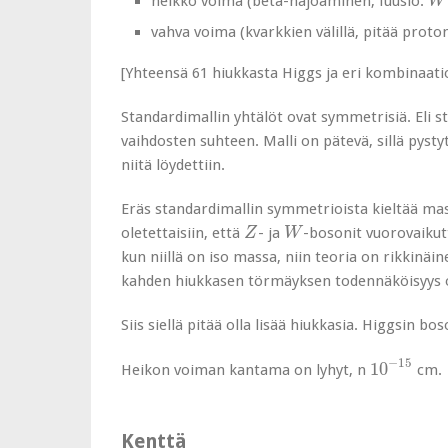
heikko voima (beta-hajoaminen, fuusio:
W
vahva voima (kvarkkien välillä, pitää proto
[Yhteensä 61 hiukkasta Higgs ja eri kombinaati
Standardimallin yhtälöt ovat symmetrisiä. Eli 
vaihdosten suhteen. Malli on pätevä, sillä pyst
niitä löydettiin.
Eräs standardimallin symmetrioista kieltää massa
Z
W
oletettaisiin, että
- ja
-bosonit vuorovaikut
Z
W
kun niillä on iso massa, niin teoria on rikkinäi
kahden hiukkasen törmäyksen todennäköisyys o
Siis siellä pitää olla lisää hiukkasia. Higgsin b
10
−
15
−
15
10
Heikon voiman kantama on lyhyt, n
cm.
Kenttä