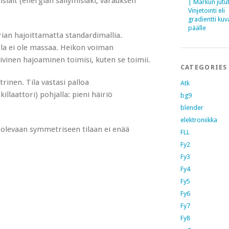
slait (energian säilymislaki, varauksen
| Markun jutu
Vinjetointi eli
gradientti kuv
päälle
ian hajoittamatta standardimallia.
illa ei ole massaa. Heikon voiman
iivinen hajoaminen toimisi, kuten se toimii.
CATEGORIES
rinen. Tila vastasi palloa
Atk
aattori) pohjalla: pieni häiriö
bg9
blender
elektroniikka
lä olevaan symmetriseen tilaan ei enää
FLL
Fy2
Fy3
Fy4
Fy5
Fy6
Fy7
Fy8