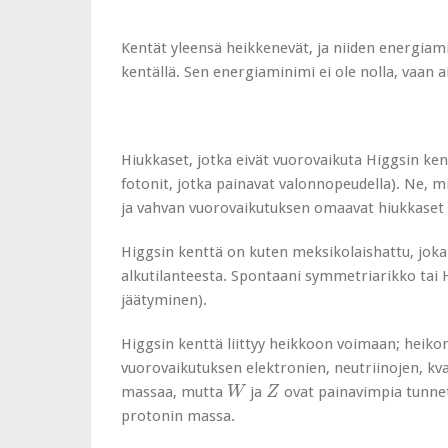
Kentät yleensä heikkenevät, ja niiden energiam
kentällä. Sen energiaminimi ei ole nolla, vaan 
Hiukkaset, jotka eivät vuorovaikuta Higgsin k
fotonit, jotka painavat valonnopeudella). Ne, m
ja vahvan vuorovaikutuksen omaavat hiukkaset 
Higgsin kenttä on kuten meksikolaishattu, jok
alkutilanteesta. Spontaani symmetriarikko tai 
jäätyminen).
Higgsin kenttä liittyy heikkoon voimaan; heik
vuorovaikutuksen elektronien, neutriinojen, kva
W
Z
massaa, mutta
ja
ovat painavimpia tunnet
W
Z
protonin massa.