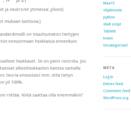
,
ja
)
W
Z
Maa13
nit ja neutronit ytimessä:
)
gluoni
ohjelmointi
python
ot mukaan luettuna.]
shell script
Tabletit
standardimalli on muuttumaton tiettyjen
treeni
yttiin ennustmaan hiukkaisia ennenkuin
Uncategorized
lliset hiukkaset. Se on pieni ristiriita. Jos
META
taisivat alkeishiukkasten kanssa samalla
nen: teoria ennustaisi mm. että tietyn
Log in
n yli 100%.
Entries feed
Comments feed
osoni riittää. Niitä saattaa olla enemmäkin?
WordPress.org