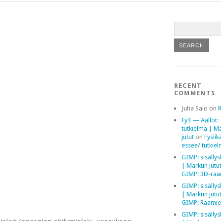
RECENT
COMMENTS
Juha Salo
on
Fy3 — Aallot:
tutkielma | M
jutut
on
Fysiik
essee/ tutkie
GIMP: sisällys
| Markun jutu
GIMP: 3D-raa
GIMP: sisällys
| Markun jutu
GIMP: Raamie
GIMP: sisällys