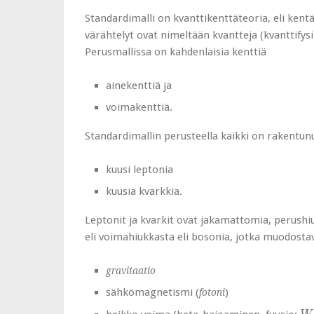
Standardimalli on kvanttikenttäteoria, eli kentä
värähtelyt ovat nimeltään kvantteja (kvanttifysi
Perusmallissa on kahdenlaisia kenttiä
ainekenttiä ja
voimakenttiä.
Standardimallin perusteella kaikki on rakentun
kuusi leptonia
kuusia kvarkkia.
Leptonit ja kvarkit ovat jakamattomia, perushiu
eli voimahiukkasta eli bosonia, jotka muodosta
gravitaatio
sähkömagnetismi (
)
fotoni
W