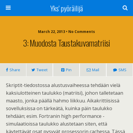
Yks' pyöräilijä
March 22, 2013 • No Comments
3: Muodosta Taustakuvamatriisi
Share
Tweet
Pin
Mail
SMS
Skriptit-tiedostossa alustusvaiheessa tehdään vielä
kaksiulotteinen taulukko (matriisi), johon talletetaan
maasto, jonka päällä hahmo liikkuu. Aikakrittiisissä
sovelluksissa on tärkeätä, kuinka päin taulukko
tehdään; esim. Fortranin high performance -
simulaatioissa taulukko alustetaan siten, että
käytettävät osat pysyvät prosessorin cachessa. Tässä