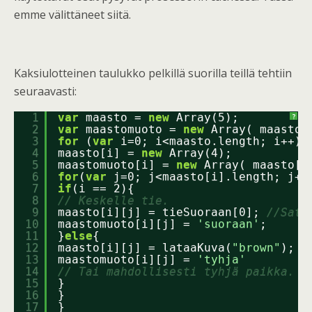
emme välittäneet siitä.
Kaksiulotteinen taulukko pelkillä suorilla teillä tehtiin
seuraavasti:
1
var
maasto = 
new
Array(5);
?
2
var
maastomuoto = 
new
Array( maasto.
3
for
(
var
i=0; i<maasto.length; i++){
4
maasto[i] = 
new
Array(4);
5
maastomuoto[i] = 
new
Array( maasto[i
6
for
(
var
j=0; j<maasto[i].length; j++
7
if
(i == 2){
8
// Keskelle tie.
9
maasto[i][j] = tieSuoraan[0]; 
//Satu
10
maastomuoto[i][j] = 
'suoraan'
;
11
}
else
{
12
maasto[i][j] = lataaKuva(
"brown"
); 
/
13
maastomuoto[i][j] = 
'tyhja'
14
// Tai mahdollisesti tyhjä paikka.
15
}
16
}
17
}