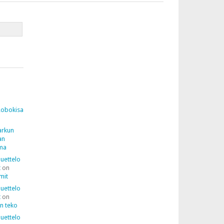
Robokisa
arkun
an
lma
luettelo
t
on
mit
luettelo
t
on
n teko
luettelo