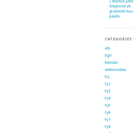
| Markun jutu
Vinjetointi eli
gradientti kuv
päälle
CATEGORIES
Atk
bg9
blender
elektroniikka
FLL
Fy2
Fy3
Fy4
Fy5
Fy6
Fy7
Fy8