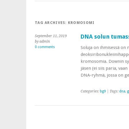
TAG ARCHIVES:
KROMOSOMI
DNA solun tumas
September 11, 2019
by admin
0 comments
Soluja on ihmisessä on n
deoksiribonukleiinihapp
kromosomia. Downin s
jäsen (ei siis paria, va
DNA-ryhmä, jossa on g
Categories:
bg9
| Tags:
dna
,
g