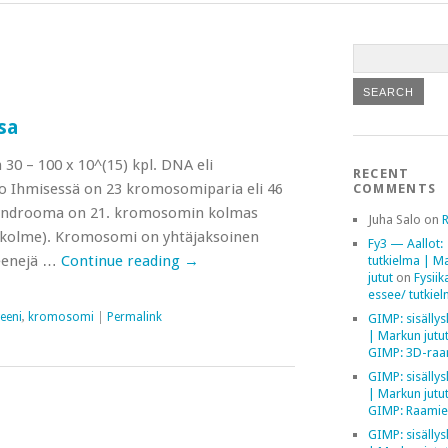
sa
 30 – 100 x 10^(15) kpl. DNA eli
RECENT
o Ihmisessä on 23 kromosomiparia eli 46
COMMENTS
yndrooma on 21. kromosomin kolmas
Juha Salo
on
an kolme). Kromosomi on yhtäjaksoinen
Fy3 — Aallot:
eenejä …
Continue reading
→
tutkielma | M
jutut
on
Fysiik
essee/ tutkie
eeni
,
kromosomi
|
Permalink
GIMP: sisällys
| Markun jutu
GIMP: 3D-raa
GIMP: sisällys
| Markun jutu
GIMP: Raamie
GIMP: sisällys