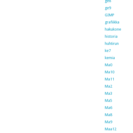
ge8
ge9
GIMP
grafiikka
hakukone
historia
huhtirun
ke7
kemia
Ma0
Ma10
Ma11
Ma2
Ma3
Ma5
Ma6
Ma8
Ma9
Maa12