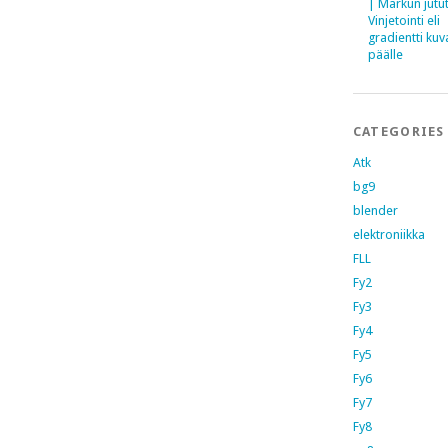
| Markun jutu
Vinjetointi eli
gradientti kuv
päälle
CATEGORIES
Atk
bg9
blender
elektroniikka
FLL
Fy2
Fy3
Fy4
Fy5
Fy6
Fy7
Fy8