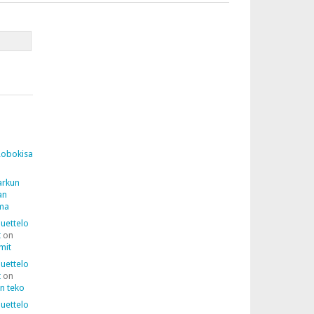
Robokisa
arkun
an
lma
luettelo
t
on
mit
luettelo
t
on
n teko
luettelo