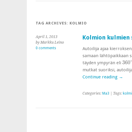
TAG ARCHIVES:
KOLMIO
Kolmion kulmien 
April 1, 2013
by Markku Leino
0 comments
Autoilija ajaa kierrokse
samaan lähtöpaikkaan s
360
360
täyden ympyrän eli
mutkat suoriksi, autoili
Continue reading
→
Categories:
Ma3
| Tags:
kolm