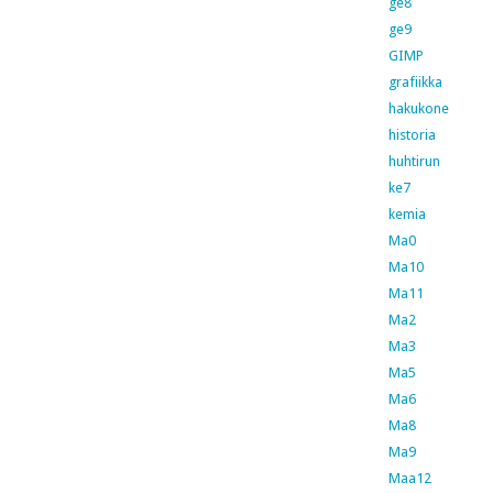
ge8
ge9
GIMP
grafiikka
hakukone
historia
huhtirun
ke7
kemia
Ma0
Ma10
Ma11
Ma2
Ma3
Ma5
Ma6
Ma8
Ma9
Maa12