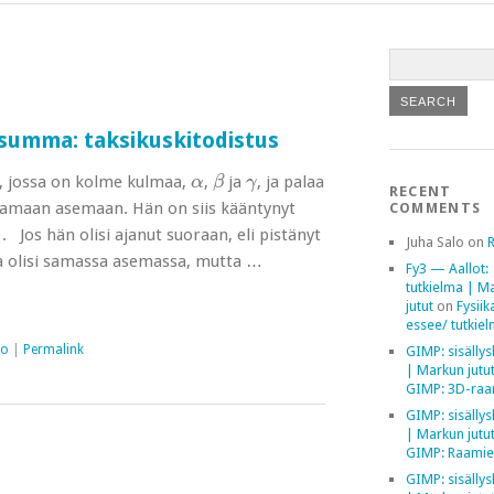
summa: taksikuskitodistus
β
α
γ
n, jossa on kolme kulmaa,
,
ja
, ja palaa
α
β
γ
RECENT
amaan asemaan. Hän on siis kääntynyt
COMMENTS
∘
∘
. Jos hän olisi ajanut suoraan, eli pistänyt
Juha Salo
on
ja olisi samassa asemassa, mutta …
Fy3 — Aallot:
tutkielma | M
jutut
on
Fysiik
essee/ tutkie
io
|
Permalink
GIMP: sisällys
| Markun jutu
GIMP: 3D-raa
GIMP: sisällys
| Markun jutu
GIMP: Raamie
GIMP: sisällys